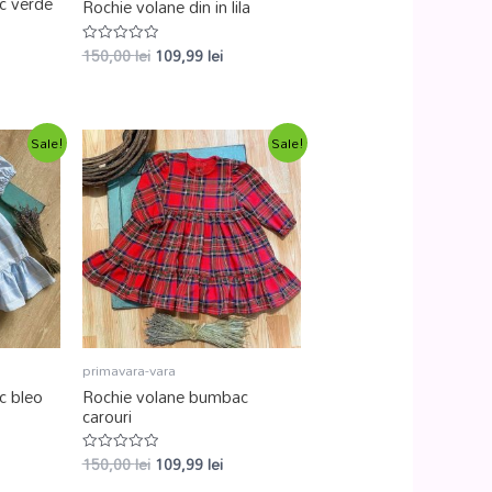
c verde
Rochie volane din in lila
150,00
lei
109,99
lei
Evaluat
la
0
din
5
Sale!
Sale!
primavara-vara
c bleo
Rochie volane bumbac
carouri
150,00
lei
109,99
lei
Evaluat
la
0