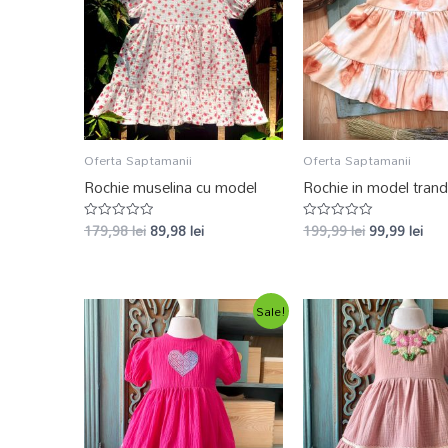
Oferta Saptamanii
Oferta Saptamanii
Rochie muselina cu model
Rochie in model tranda
179,98
lei
89,98
lei
199,99
lei
99,99
lei
Evaluat
Evaluat
la
la
0
0
din
din
5
5
Sale!