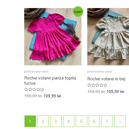
din
din
5
5
Sale!
primavara-vara
primavara-vara
Rochie volane panza topita
Rochie volane in bej
fucsia
150,00
lei
109,99
lei
Evaluat
150,00
lei
109,99
lei
la
Evaluat
0
la
din
0
5
din
5
1
2
3
4
5
6
7
→