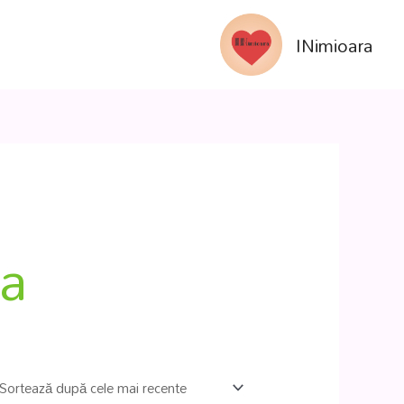
INimioara
ra