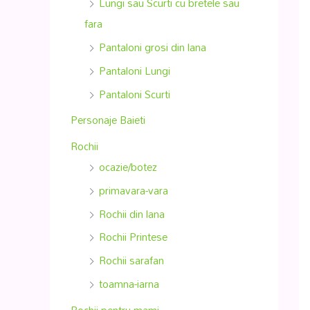
Lungi sau Scurti cu bretele sau
fara
Pantaloni grosi din lana
Pantaloni Lungi
Pantaloni Scurti
Personaje Baieti
Rochii
ocazie/botez
primavara-vara
Rochii din lana
Rochii Printese
Rochii sarafan
toamna-iarna
Rochii pentru mami