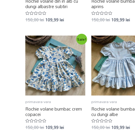
Rochie volane din in alb cu
Rochie volane bumba
dungi albastre subtiri
aprins
150,00
lei
109,99
lei
150,00
lei
109,99
lei
Evaluat
Evaluat
la
la
0
0
din
din
5
5
Sale!
primavara-vara
primavara-vara
Rochie volane bumbac crem
Rochie volane bumba
copacei
cu dungi albe
150,00
lei
109,99
lei
150,00
lei
109,99
lei
Evaluat
Evaluat
la
la
0
0