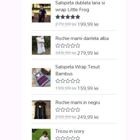
Salopeta dublata lana si
wrap Little Frog
279,99
lei
199,99
lei
Evaluat la
5.00
din 5
Rochie mami dantela alba
349,99
lei
279,99
lei
E
v
a
Salopeta Wrap Tesut
l
u
Bambus
a
t
l
199,99
lei
159,99
lei
E
a
v
0
a
d
Rochie mami in negru
l
i
u
n
a
5
299,99
lei
249,99
lei
t
E
l
v
a
a
Tricou in ivory
0
l
d
u
i