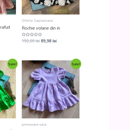
Oferta Saptamanii
rafuit
Rochie volane din in
150,00
lei
89,98
lei
Evaluat
la
0
din
5
Sale!
Sale!
primavara-vara