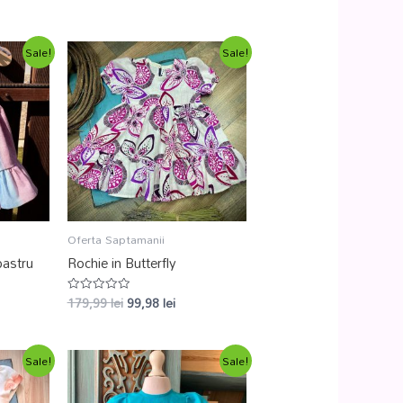
Sale!
Sale!
Oferta Saptamanii
bastru
Rochie in Butterfly
179,99
lei
99,98
lei
Evaluat
la
0
din
5
Sale!
Sale!