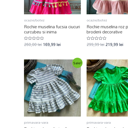
ocazie/botez
ocazie/botez
Rochie muselina fucsia ciucuri
Rochie muselina roz p
curcubeu si inima
broderii decorative
260,00
lei
169,99
lei
299,99
lei
219,99
lei
Evaluat
Evaluat
la
la
0
0
din
din
5
5
Sale!
primavara-vara
primavara-vara