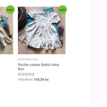
din
5
Sale!
Sale!
primavara-vara
Rochie volane Batist natur
flori
150,00
lei
109,99
lei
Evaluat
la
0
din
5