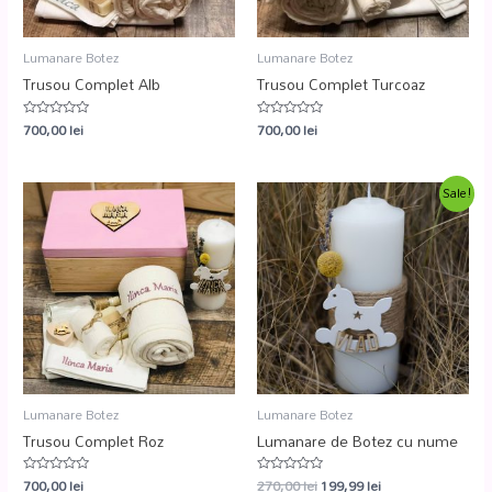
Lumanare Botez
Lumanare Botez
Trusou Complet Alb
Trusou Complet Turcoaz
700,00
lei
700,00
lei
Evaluat
Evaluat
la
la
0
0
din
din
5
5
Sale!
Lumanare Botez
Lumanare Botez
Trusou Complet Roz
Lumanare de Botez cu nume
700,00
lei
270,00
lei
199,99
lei
Evaluat
Evaluat