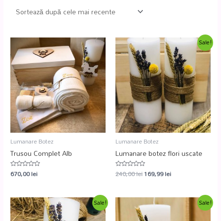
Sale!
Lumanare Botez
Lumanare Botez
Trusou Complet Alb
Lumanare botez flori uscate
670,00
lei
240,00
lei
169,99
lei
Evaluat
Evaluat
la
la
0
0
din
din
5
5
Sale!
Sale!