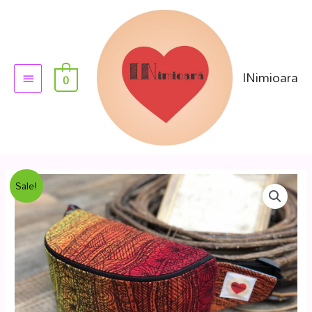
INimioara
0
Sale!