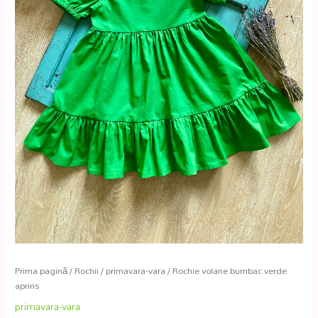
Prima pagină
/
Rochii
/
primavara-vara
/ Rochie volane bumbac verde
aprins
primavara-vara