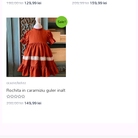
180,00
lei
129,99
lei
209,99
lei
159,99
lei
Evaluat
Evaluat
la
la
0
0
din
din
5
5
Sale!
ocazie/botez
Rochita in caramiziu guler inalt
200,00
lei
149,99
lei
Evaluat
la
0
din
5