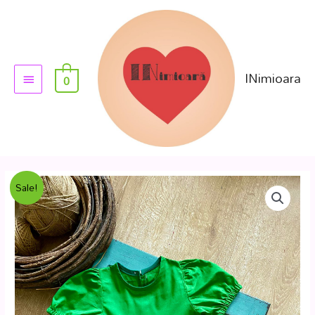
INimioara
0
Sale!