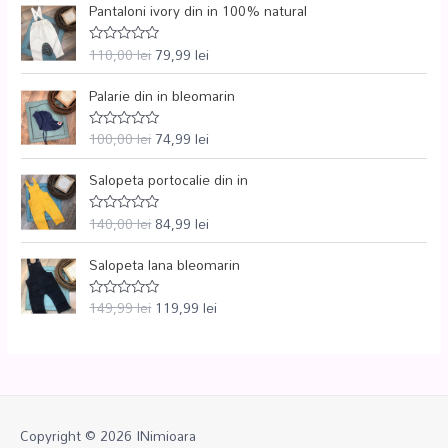
Pantaloni ivory din in 100% natural
110,00
lei
79,99
lei
E
v
a
Palarie din in bleomarin
l
u
a
t
100,00
lei
74,99
lei
E
l
v
a
a
0
Salopeta portocalie din in
l
d
u
i
a
n
t
140,00
lei
84,99
lei
E
5
l
v
a
a
0
Salopeta lana bleomarin
l
d
u
i
a
n
t
149,99
lei
119,99
lei
E
5
l
v
a
a
0
l
d
u
i
a
n
t
5
l
a
0
Copyright © 2026
INimioara
d