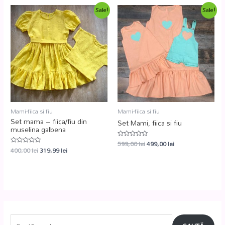
Sale!
Sale!
Mami-fiica si fiu
Mami-fiica si fiu
Set mama – fiica/fiu din
Set Mami, fiica si fiu
muselina galbena
599,00
lei
499,00
lei
Evaluat
400,00
lei
319,99
lei
la
Evaluat
0
la
din
0
5
din
5