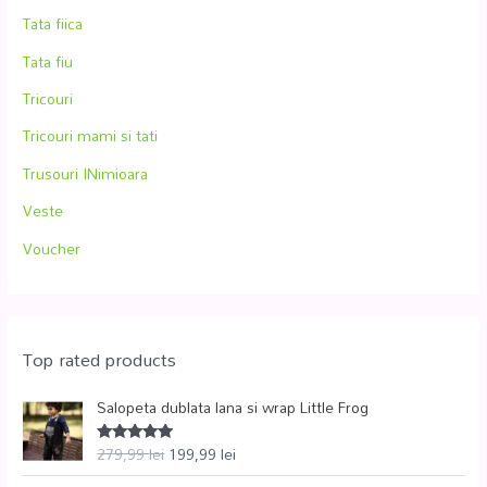
Tata fiica
Tata fiu
Tricouri
Tricouri mami si tati
Trusouri INimioara
Veste
Voucher
Top rated products
Salopeta dublata lana si wrap Little Frog
279,99
lei
199,99
lei
Evaluat la
5.00
din 5