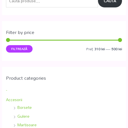
CAUTĂ
Filter by price
FILTREAZĂ
Preț:
310 lei
—
500 lei
Product categories
-
Accesorii
Borsete
Gulere
Martisoare