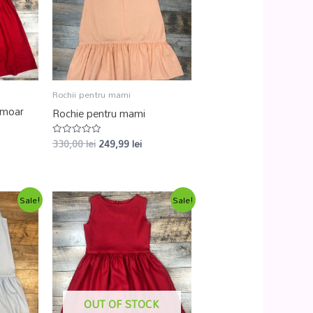
Rochii pentru mami
rmoar
Rochie pentru mami
330,00
lei
249,99
lei
Evaluat
la
0
din
5
Sale!
Sale!
OUT OF STOCK