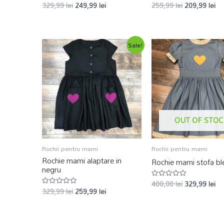
329,99
lei
249,99
lei
259,99
lei
209,99
lei
Evaluat
Evaluat
la
la
0
0
din
din
5
5
Sale!
OUT OF STOC
Rochii pentru mami
Rochii pentru mami
Rochie mami alaptare in
Rochie mami stofa bl
negru
400,00
lei
329,99
lei
Evaluat
329,99
lei
259,99
lei
la
Evaluat
0
la
din
0
5
din
5