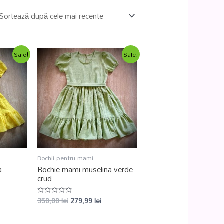
Sale!
Sale!
Rochii pentru mami
a
Rochie mami muselina verde
crud
350,00
lei
279,99
lei
Evaluat
la
0
din
5