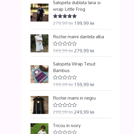
Salopeta dublata lana si
wrap Little Frog
279,99
lei
199,99
lei
Evaluat la
5.00
din 5
Rochie mami dantela alba
349,99
lei
279,99
lei
E
v
a
Salopeta Wrap Tesut
l
u
Bambus
a
t
l
199,99
lei
159,99
lei
E
a
v
0
a
d
Rochie mami in negru
l
i
u
n
a
5
299,99
lei
249,99
lei
t
E
l
v
a
a
Tricou in ivory
0
l
d
u
i