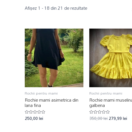
Afișez 1 - 18 din 21 de rezultate
Rochii pentru mami
Rochii pentru mami
Rochie mami asimetrica din
Rochie mami muselin
lana fina
galbena
250,00
lei
350,00
lei
279,99
lei
Evaluat
Evaluat
la
la
0
0
din
din
5
5