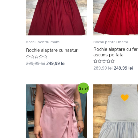
Rochii pentru mami
Rochii pentru mami
Rochie alaptare cu fe
Rochie alaptare cu nasturi
ascuns pe fata
299,99
lei
249,99
lei
Evaluat
269,99
lei
249,99
lei
la
Evaluat
0
la
din
0
5
din
5
Sale!