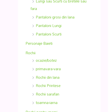
Lungi sau Scurti cu bretele sau
fara
Pantaloni grosi din lana
Pantaloni Lungi
Pantaloni Scurti
Personaje Baieti
Rochii
ocazie/botez
primavara-vara
Rochii din lana
Rochii Printese
Rochii sarafan
toamna-iarna
Rochii pentru mami