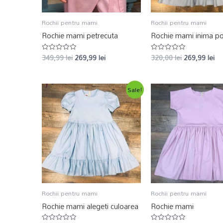
Rochii pentru mami
Rochii pentru mami
Rochie mami petrecuta
Rochie mami inima po
349,99
lei
269,99
lei
320,00
lei
269,99
lei
Evaluat
Evaluat
la
la
0
0
din
din
5
5
Sale!
Rochii pentru mami
Rochii pentru mami
Rochie mami alegeti culoarea
Rochie mami