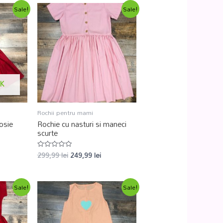
Sale!
Sale!
K
Rochii pentru mami
osie
Rochie cu nasturi si maneci
scurte
299,99
lei
249,99
lei
Evaluat
la
0
din
5
Sale!
Sale!