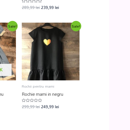
289,99
lei
239,99
lei
Evaluat
la
0
din
5
Sale!
Sale!
K
Rochii pentru mami
eu
Rochie mami in negru
299,99
lei
249,99
lei
Evaluat
la
0
din
5