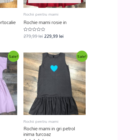
Rochii pentru mami
rtocalie
Rochie mami rosie in
279,99
lei
229,99
lei
Evaluat
la
0
din
5
Sale!
Sale!
Rochii pentru mami
Rochie mami in gri petrol
inima turcoaz