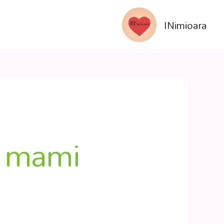
INimioara
u mami