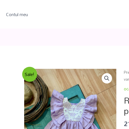
Contul meu
Pr
Sale!
va
oc
R
p
2