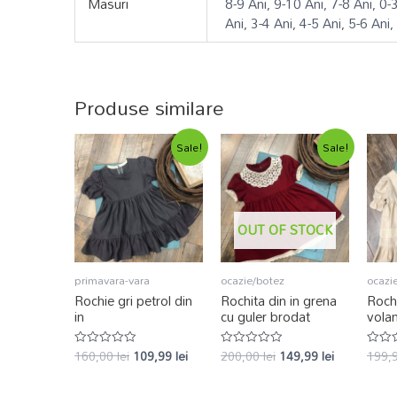
Masuri
8-9 Ani, 9-10 Ani, 7-8 Ani, 0-
Ani, 3-4 Ani, 4-5 Ani, 5-6 Ani,
Produse similare
Sale!
Sale!
OUT OF STOCK
primavara-vara
ocazie/botez
ocazi
Rochie gri petrol din
Rochita din in grena
Rochi
in
cu guler brodat
vola
160,00
lei
109,99
lei
200,00
lei
149,99
lei
199,
Evaluat
Evaluat
Evalu
la
la
la
0
0
0
din
din
din
5
5
5