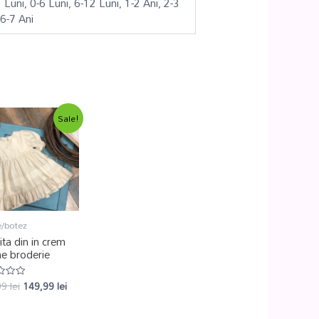
3 Luni, 0-6 Luni, 6-12 Luni, 1-2 Ani, 2-3
 6-7 Ani
Sale!
e/botez
ta din in crem
ne broderie
99
lei
149,99
lei
at