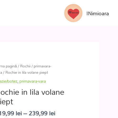
INimioara
ima pagină
/
Rochii
/
primavara-
ra
/ Rochie in lila volane piept
azie/botez
,
primavara-vara
ochie in lila volane
iept
19,99
lei
–
239,99
lei