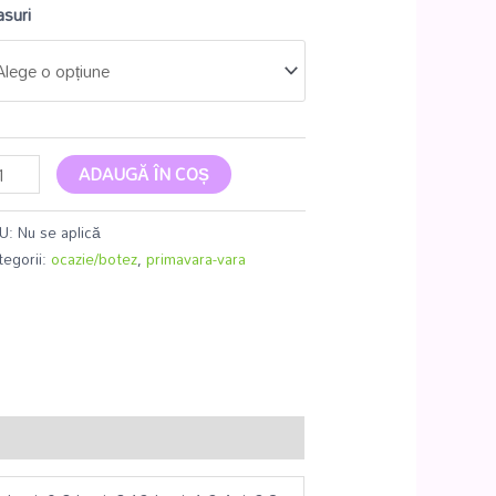
suri
ADAUGĂ ÎN COȘ
U:
Nu se aplică
tegorii:
ocazie/botez
,
primavara-vara