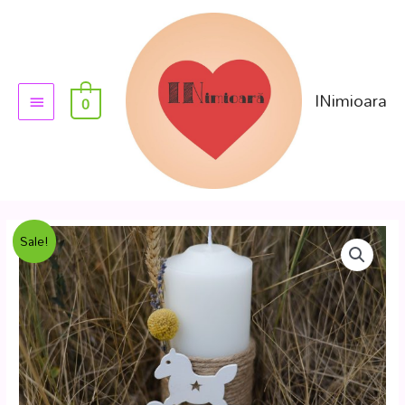
INimioara
0
Sale!