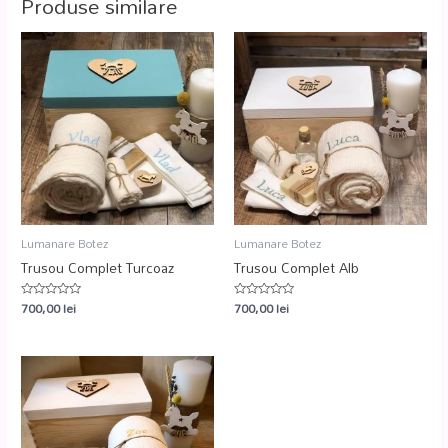
Produse similare
Lumanare Botez
Lumanare Botez
Trusou Complet Turcoaz
Trusou Complet Alb
700,00
lei
700,00
lei
Evaluat
Evaluat
la
la
0
0
din
din
5
5