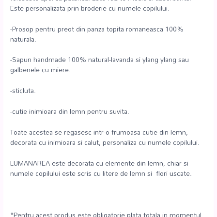
Este personalizata prin broderie cu numele copilului.
-Prosop pentru preot din panza topita romaneasca 100%
naturala.
-Sapun handmade 100% natural-lavanda si ylang ylang sau
galbenele cu miere.
-sticluta.
-cutie inimioara din lemn pentru suvita.
Toate acestea se regasesc intr-o frumoasa cutie din lemn,
decorata cu inimioara si calut, personaliza cu numele copilului.
LUMANAREA este decorata cu elemente din lemn, chiar si
numele copilului este scris cu litere de lemn si flori uscate.
*Pentru acest produs este obligatorie plata totala in momentul