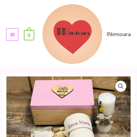
INimioara
0