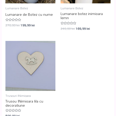
Lumanare Botez
Lumanare Botez
Lumanare botez inimioara
Lumanare de Botez cu nume
lemn
270,00
lei
199,99
lei
Evaluat
240,00
lei
169,99
lei
la
Evaluat
0
la
din
0
5
din
5
Trusouri INimioara
Trusou INimioara lila cu
decoratiune
500,00
lei
Evaluat