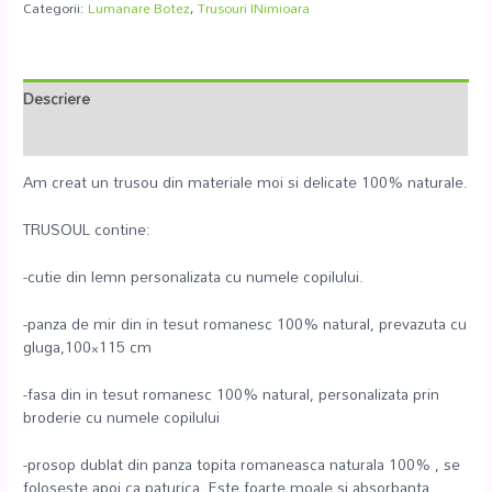
Categorii:
Lumanare Botez
,
Trusouri INimioara
Descriere
Recenzii (0)
Am creat un trusou din materiale moi si delicate 100% naturale.
TRUSOUL contine:
-cutie din lemn personalizata cu numele copilului.
-panza de mir din in tesut romanesc 100% natural, prevazuta cu
gluga,100×115 cm
-fasa din in tesut romanesc 100% natural, personalizata prin
broderie cu numele copilului
-prosop dublat din panza topita romaneasca naturala 100% , se
foloseste apoi ca paturica. Este foarte moale si absorbanta.