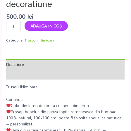
decoratiune
500,00
lei
ADAUGĂ ÎN COȘ
Categorie:
Trusouri INimioara
Descriere
Recenzii (0)
Trusou INimioara
Continut:
Cutie din lemn decorata cu inima din lemn.
Prosop bebelus din panza topita romaneasca din bumbac
100% natural, 100×100 cm, poate fi folosita apoi si ca paturica.
– personalizat.
Fasa din in tesut romanesc 100% natural 140cm. –