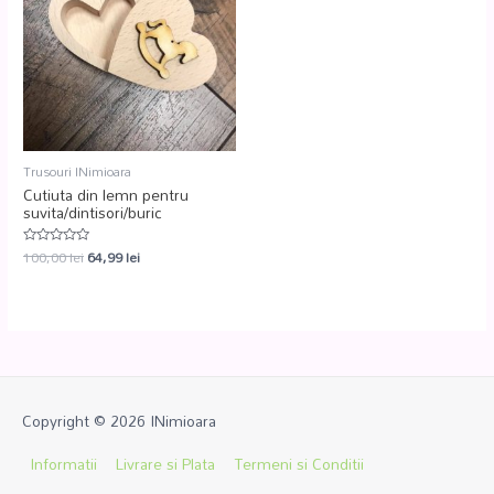
Trusouri INimioara
Cutiuta din lemn pentru
suvita/dintisori/buric
100,00
lei
64,99
lei
Evaluat
la
0
din
5
Copyright © 2026
INimioara
Informatii
Livrare si Plata
Termeni si Conditii