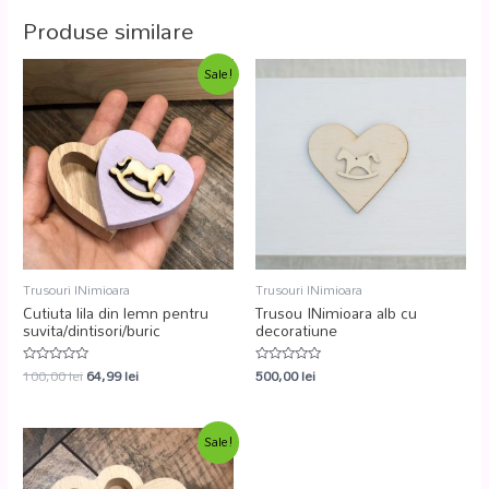
Produse similare
Sale!
Trusouri INimioara
Trusouri INimioara
Cutiuta lila din lemn pentru
Trusou INimioara alb cu
suvita/dintisori/buric
decoratiune
100,00
lei
64,99
lei
500,00
lei
Evaluat
Evaluat
la
la
0
0
din
din
5
5
Sale!