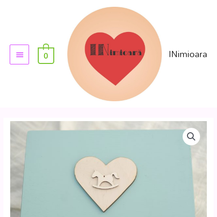
INimioara
0