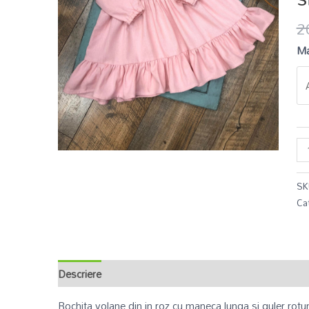
2
Ma
SK
Ca
Descriere
Informații suplimentare
Recenzii (0)
Rochita volane din in roz cu maneca lunga si guler rotu