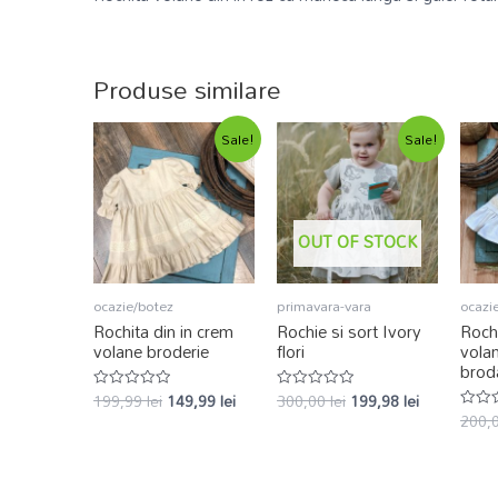
Produse similare
Sale!
Sale!
OUT OF STOCK
ocazie/botez
primavara-vara
ocazi
Rochita din in crem
Rochie si sort Ivory
Rochi
volane broderie
flori
vola
brod
199,99
lei
149,99
lei
300,00
lei
199,98
lei
Evaluat
Evaluat
la
la
200,
Evalu
0
0
la
din
din
0
5
5
din
5