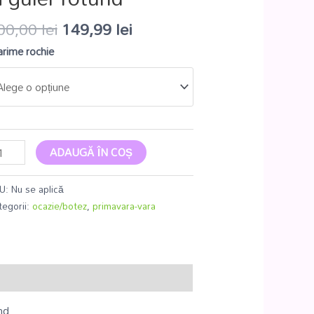
00,00
lei
149,99
lei
rime rochie
ADAUGĂ ÎN COȘ
U:
Nu se aplică
tegorii:
ocazie/botez
,
primavara-vara
nd