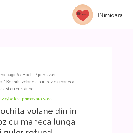
INimioara
ima pagină
/
Rochii
/
primavara-
ra
/ Rochita volane din in roz cu maneca
nga si guler rotund
azie/botez
,
primavara-vara
ochita volane din in
oz cu maneca lunga
i guler rotund