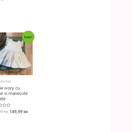
Sale!
e/botez
e ivory cu
ne si manecute
ate
00
lei
149,99
lei
at