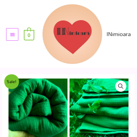
INimioara
0
Sale!