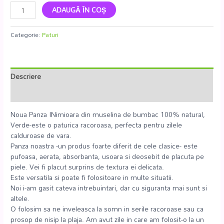
ADAUGĂ ÎN COȘ
Categorie:
Paturi
Descriere
Recenzii (0)
Noua Panza INimioara din muselina de bumbac 100% natural,
Verde-este o paturica racoroasa, perfecta pentru zilele
calduroase de vara.
Panza noastra -un produs foarte diferit de cele clasice- este
pufoasa, aerata, absorbanta, usoara si deosebit de placuta pe
piele. Vei fi placut surprins de textura ei delicata.
Este versatila si poate fi folositoare in multe situatii.
Noi i-am gasit cateva intrebuintari, dar cu siguranta mai sunt si
altele.
O folosim sa ne inveleasca la somn in serile racoroase sau ca
prosop de nisip la plaja. Am avut zile in care am folosit-o la un