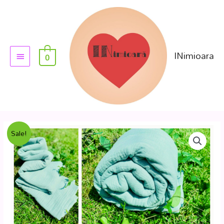
INimioara
0
Sale!