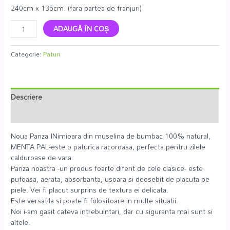
240cm x 135cm. (fara partea de franjuri)
ADAUGĂ ÎN COȘ
Categorie:
Paturi
Descriere
Recenzii (0)
Noua Panza INimioara din muselina de bumbac 100% natural,
MENTA PAL-este o paturica racoroasa, perfecta pentru zilele
calduroase de vara.
Panza noastra -un produs foarte diferit de cele clasice- este
pufoasa, aerata, absorbanta, usoara si deosebit de placuta pe
piele. Vei fi placut surprins de textura ei delicata.
Este versatila si poate fi folositoare in multe situatii.
Noi i-am gasit cateva intrebuintari, dar cu siguranta mai sunt si
altele.