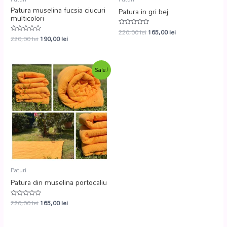
Patura muselina fucsia ciucuri
Patura in gri bej
multicolori
220,00
lei
165,00
lei
Evaluat
220,00
lei
190,00
lei
la
Evaluat
0
la
din
0
5
din
5
Sale!
Paturi
Patura din muselina portocaliu
220,00
lei
165,00
lei
Evaluat
la
0
din
5