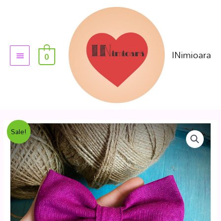
INimioara
0
Sale!