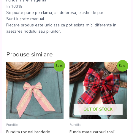
In 100%
Se poate pune pe clama, ac de brosa, elastic de par.
Sunt lucrate manual.
Fiecare produs este unic asa ca pot exista mici diferente in
asezarea nodului sau pliurilor.
Produse similare
Sale!
Sale!
OUT OF STOCK
Fundite
Fundite
Fundita roz pal broderie
Funda mare carouri rosii