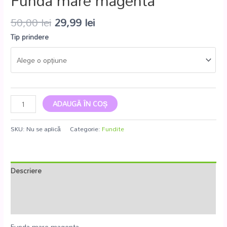
Funda mare magenta
50,00
lei
29,99
lei
Tip prindere
ADAUGĂ ÎN COȘ
SKU:
Nu se aplică
Categorie:
Fundite
Descriere
Informații suplimentare
Recenzii (0)
Funda mare magenta