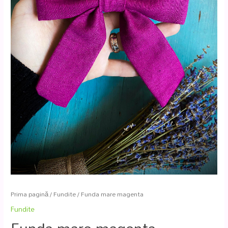
Prima pagină
/
Fundite
/ Funda mare magenta
Fundite