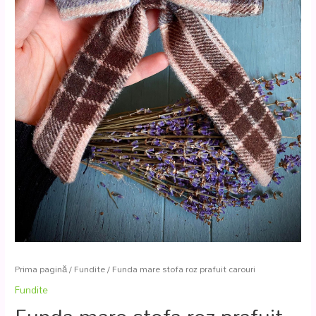
Prima pagină
/
Fundite
/ Funda mare stofa roz prafuit carouri
Fundite