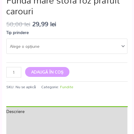
Funda mare stofa roz prafuit
carouri
50,00
lei
29,99
lei
Tip prindere
ADAUGĂ ÎN COȘ
SKU:
Nu se aplică
Categorie:
Fundite
Descriere
Informații suplimentare
Recenzii (0)