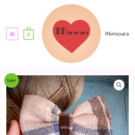
INimioara
0
Sale!