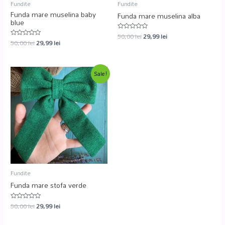
Fundite
Fundite
Funda mare muselina baby
Funda mare muselina alba
blue
50,00
lei
29,99
lei
Evaluat
50,00
lei
29,99
lei
la
Evaluat
0
la
din
0
5
din
5
Sale!
Fundite
Funda mare stofa verde
50,00
lei
29,99
lei
Evaluat
la
0
din