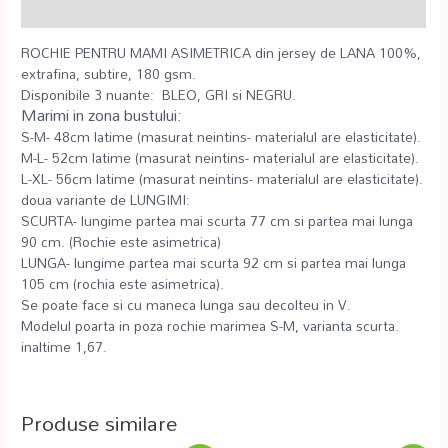
Recenzii (0)
ROCHIE PENTRU MAMI ASIMETRICA din jersey de LANA 100%,
extrafina, subtire, 180 gsm.
Disponibile 3 nuante: BLEO, GRI si NEGRU.
Marimi in zona bustului:
S-M- 48cm latime (masurat neintins- materialul are elasticitate).
M-L- 52cm latime (masurat neintins- materialul are elasticitate).
L-XL- 56cm latime (masurat neintins- materialul are elasticitate).
doua variante de LUNGIMI:
SCURTA- lungime partea mai scurta 77 cm si partea mai lunga
90 cm. (Rochie este asimetrica)
LUNGA- lungime partea mai scurta 92 cm si partea mai lunga
105 cm (rochia este asimetrica).
Se poate face si cu maneca lunga sau decolteu in V.
Modelul poarta in poza rochie marimea S-M, varianta scurta.
inaltime 1,67.
Produse similare