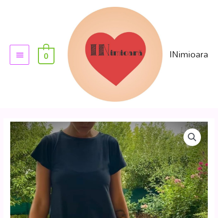
INimioara
0