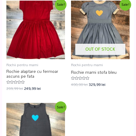
Sale!
Sale!
OUT OF STOCK
Rochii pentru mami
Rochii pentru mami
Rochie alaptare cu fermoar
Rochie mami stofa bleu
ascuns pe fata
400,00
lei
329,99
lei
Evaluat
269,99
lei
249,99
lei
la
Evaluat
0
la
din
0
5
din
5
Sale!