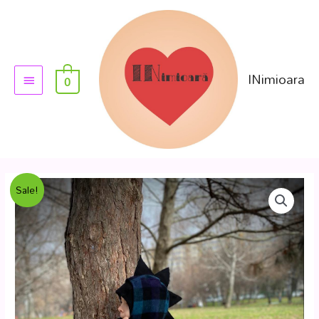
INimioara
0
Sale!