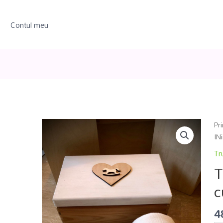
Contul meu
Pr
IN
Tr
T
c
4