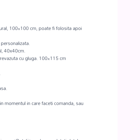
al, 100×100 cm, poate fi folosita apoi
personalizata.
l, 40x40cm.
prevazuta cu gluga. 100×115 cm
.
asa.
 in momentul in care faceti comanda, sau