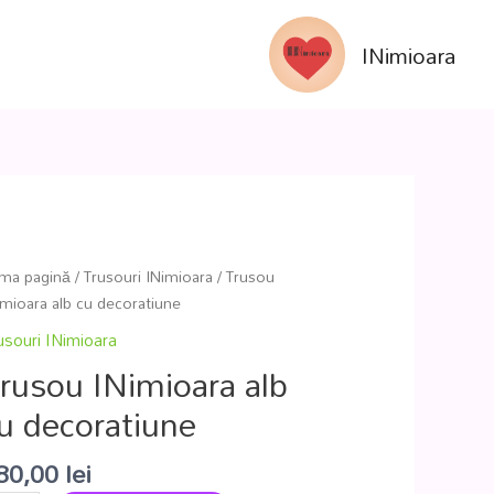
INimioara
ima pagină
/
Trusouri INimioara
/ Trusou
imioara alb cu decoratiune
usouri INimioara
rusou INimioara alb
u decoratiune
80,00
lei