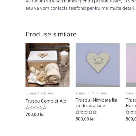
Va rugam sa lasati numele pentru personalizare, in sec
sau va vom contacta telefonic pentru mai multe detalii.
Produse similare
Lumanare Botez
Trusouri INimioara
Truso
Trusou INimioara lila
Trus
Trusou Complet Alb
cu decoratiune
Roz 
700,00
lei
Evaluat
500,00
lei
500,
la
Evaluat
Evalu
0
la
la
din
0
0
5
din
din
5
5