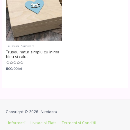
Trusouri INimioara
Trusou natur simplu cu inima
bleu si calut
500,00
lei
Evaluat
la
0
din
5
Copyright © 2026
INimioara
Informatii
Livrare si Plata
Termeni si Conditii