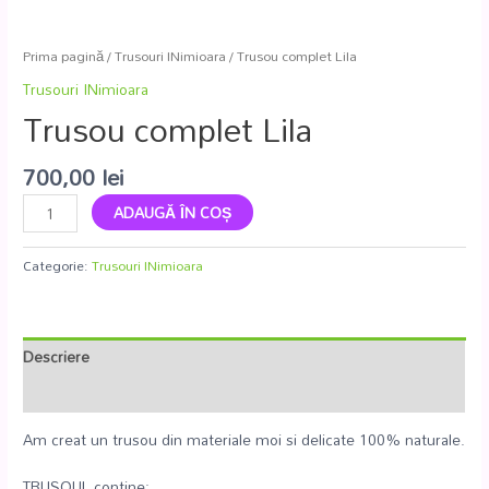
Prima pagină
/
Trusouri INimioara
/ Trusou complet Lila
Trusouri INimioara
Trusou complet Lila
700,00
lei
ADAUGĂ ÎN COȘ
Categorie:
Trusouri INimioara
Descriere
Recenzii (0)
Am creat un trusou din materiale moi si delicate 100% naturale.
TRUSOUL contine: