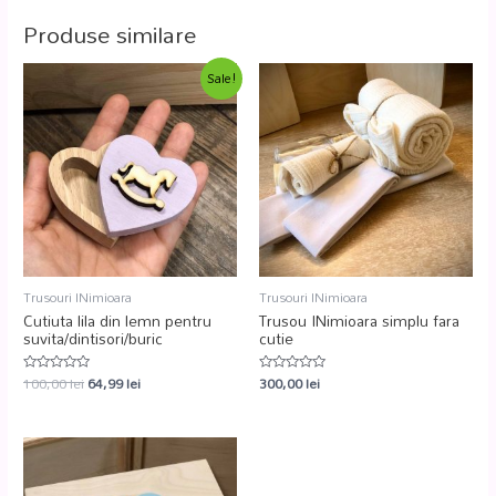
Produse similare
Sale!
Trusouri INimioara
Trusouri INimioara
Cutiuta lila din lemn pentru
Trusou INimioara simplu fara
suvita/dintisori/buric
cutie
100,00
lei
64,99
lei
300,00
lei
Evaluat
Evaluat
la
la
0
0
din
din
5
5