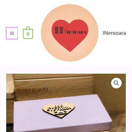
INimioara
0