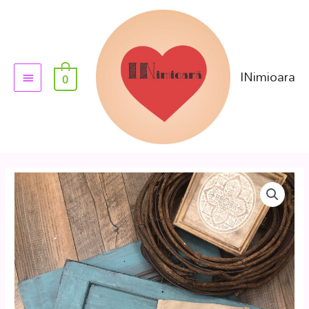
INimioara
0