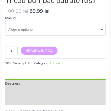
Tricou bumbac patrate rosii
100,00
lei
69,99
lei
Masuri
ADAUGĂ ÎN COȘ
SKU:
Nu se aplică
Categorie:
Tricouri
Descriere
Informații suplimentare
Recenzii (0)
1-2 ani- lungime 35 cm, latime 31 cm