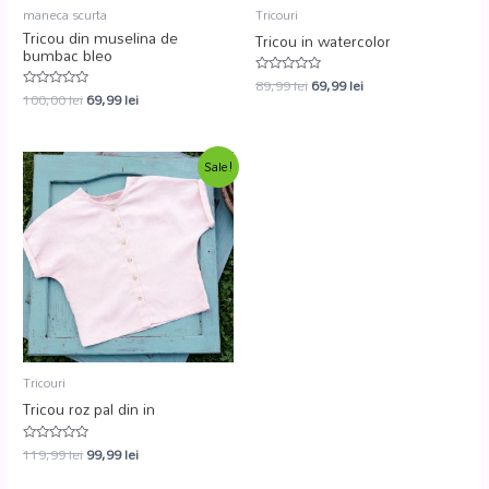
maneca scurta
Tricouri
Tricou din muselina de
Tricou in watercolor
bumbac bleo
89,99
lei
69,99
lei
Evaluat
100,00
lei
69,99
lei
la
Evaluat
0
la
din
0
5
din
5
Sale!
Tricouri
Tricou roz pal din in
119,99
lei
99,99
lei
Evaluat
la
0
din