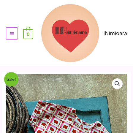
INimioara
0
Sale!