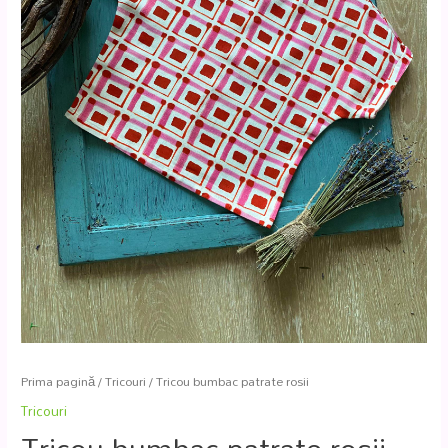
Prima pagină
/
Tricouri
/ Tricou bumbac patrate rosii
Tricouri