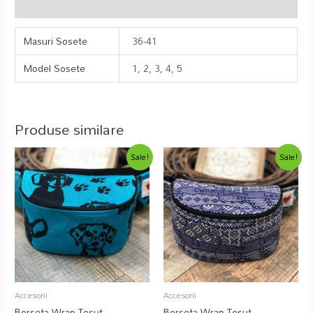
Recenzii (0)
Masuri Sosete
36-41
Model Sosete
1, 2, 3, 4, 5
Produse similare
Sale!
Sale!
Accesorii
Accesorii
Borseta Wrap Tesut
Borseta Wrap Tesut