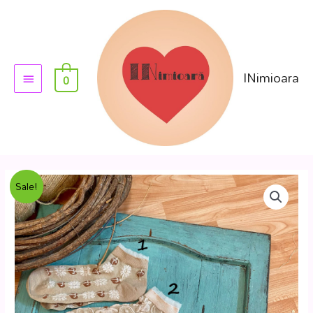
INimioara
0
Sale!