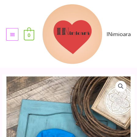
INimioara
0