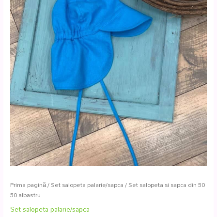
Prima pagină
/
Set salopeta palarie/sapca
/ Set salopeta si sapca din 50
50 albastru
Set salopeta palarie/sapca