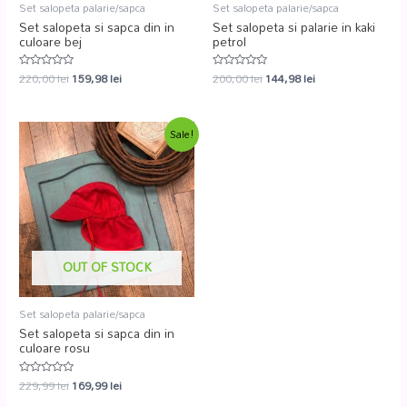
Set salopeta palarie/sapca
Set salopeta palarie/sapca
Set salopeta si sapca din in
Set salopeta si palarie in kaki
culoare bej
petrol
220,00
lei
159,98
lei
200,00
lei
144,98
lei
Evaluat
Evaluat
la
la
0
0
din
din
5
5
Sale!
OUT OF STOCK
Set salopeta palarie/sapca
Set salopeta si sapca din in
culoare rosu
229,99
lei
169,99
lei
Evaluat
la
0