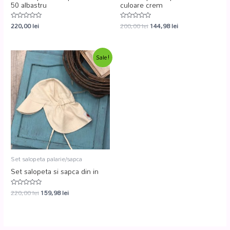
50 albastru
culoare crem
220,00
lei
200,00
lei
144,98
lei
Evaluat
Evaluat
la
la
0
0
din
din
5
5
Sale!
Set salopeta palarie/sapca
Set salopeta si sapca din in
220,00
lei
159,98
lei
Evaluat
la
0
din
5