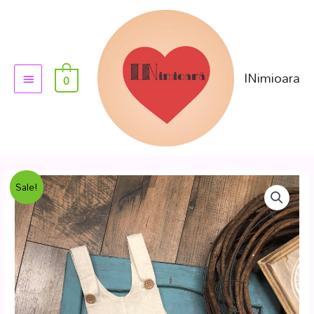
INimioara
0
Sale!