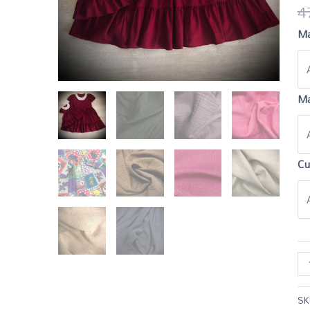
4
Ma
Ma
Cu
SK