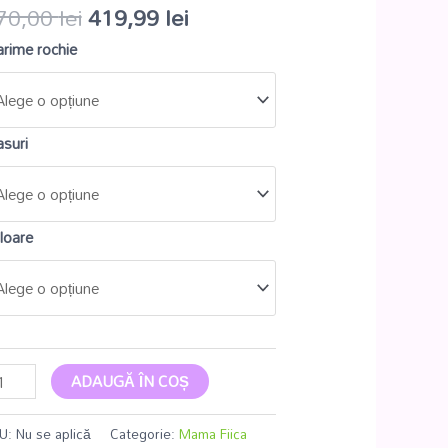
70,00
lei
419,99
lei
rime rochie
suri
loare
ADAUGĂ ÎN COȘ
U:
Nu se aplică
Categorie:
Mama Fiica