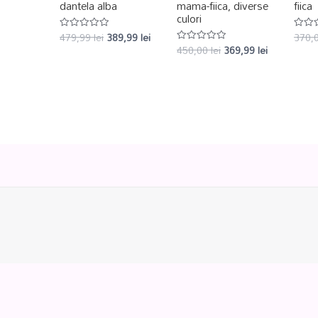
dantela alba
mama-fiica, diverse
fiica
culori
479,99
lei
389,99
lei
370,
Evaluat
Evalu
la
la
450,00
lei
369,99
lei
Evaluat
0
0
la
din
din
0
5
5
din
5