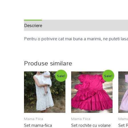
Descriere
Informații suplimentare
Recenzii (0)
Pentru o potrivire cat mai buna a marimii, ne puteti las
Produse similare
Sale!
Sale!
Mama Fiica
Mama Fiica
Mama 
Set mama-fiica
Set rochite cu volane
Set 