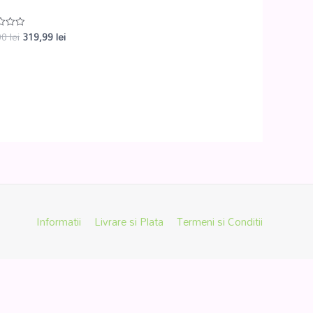
00
lei
319,99
lei
at
Informatii
Livrare si Plata
Termeni si Conditii