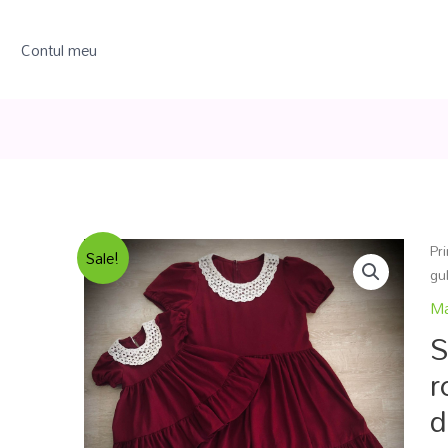
Contul meu
Pr
Sale!
gu
Ma
S
r
d