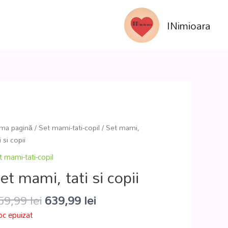
INimioara
ima pagină
/
Set mami-tati-copil
/ Set mami,
i si copii
t mami-tati-copil
et mami, tati si copii
59,99
lei
639,99
lei
oc epuizat