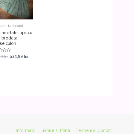
ami-tati-copil
ami-tati-copil cu
a brodata,
se culori
00
lei
534,99
lei
at
Informatii
Livrare si Plata
Termeni si Conditii