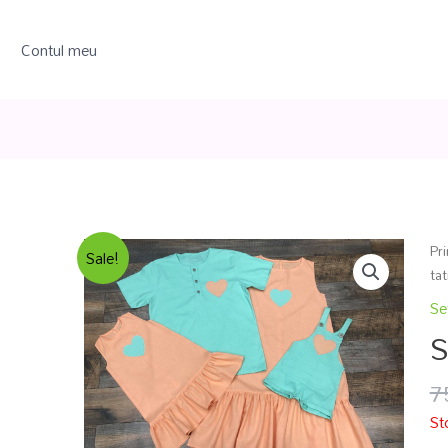
Contul meu
Pr
Sale!
tat
Se
S
7
St