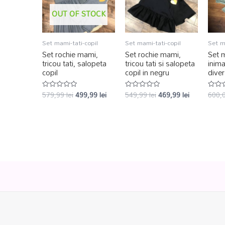
OUT OF STOCK
Set mami-tati-copil
Set mami-tati-copil
Set m
Set rochie mami,
Set rochie mami,
Set m
tricou tati, salopeta
tricou tati si salopeta
inim
copil
copil in negru
diver
579,99
lei
499,99
lei
549,99
lei
469,99
lei
600,
Evaluat
Evaluat
Evalu
la
la
la
0
0
0
din
din
din
5
5
5