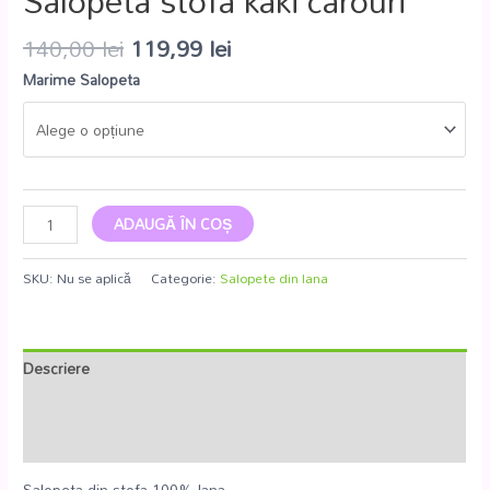
Salopeta stofa kaki carouri
140,00
lei
119,99
lei
Marime Salopeta
ADAUGĂ ÎN COȘ
SKU:
Nu se aplică
Categorie:
Salopete din lana
Descriere
Informații suplimentare
Recenzii (0)
Salopeta din stofa 100% lana