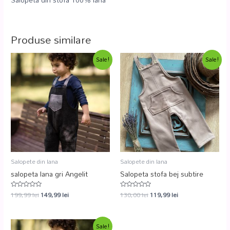
Produse similare
Sale!
Sale!
Salopete din lana
Salopete din lana
salopeta lana gri Angelit
Salopeta stofa bej subtire
199,99
lei
149,99
lei
130,00
lei
119,99
lei
Evaluat
Evaluat
la
la
0
0
din
din
5
5
Sale!