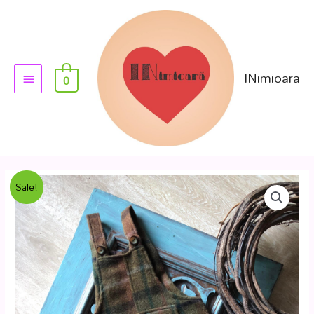
INimioara
0
Sale!