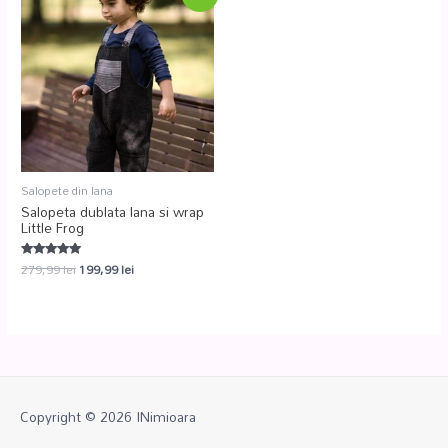
Salopete din lana
Salopeta dublata lana si wrap
Little Frog
279,99
lei
199,99
lei
Evaluat la
5.00
din 5
Copyright © 2026
INimioara