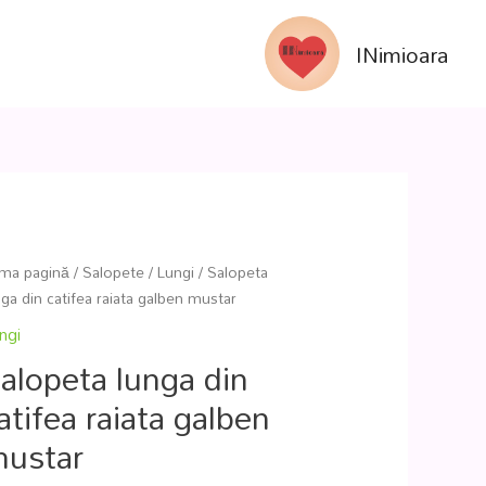
INimioara
ima pagină
/
Salopete
/
Lungi
/ Salopeta
nga din catifea raiata galben mustar
ngi
alopeta lunga din
atifea raiata galben
ustar