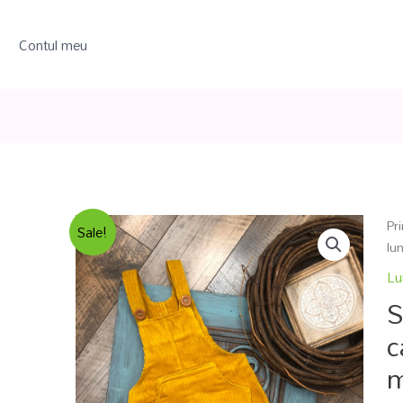
Contul meu
Pr
Sale!
lu
Lu
S
c
m