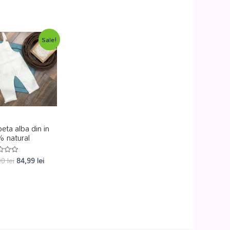
Sale!
eta alba din in
 natural
00
lei
84,99
lei
at