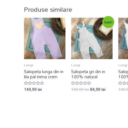
Produse similare
Sale!
Lungi
Lungi
Lungi
Salopeta lunga din in
Salopeta gri din in
Salop
lila pal inima crem
100% natural
100%
149,99
lei
140,00
lei
84,99
lei
140,
Evaluat
Evaluat
Evalu
la
la
la
0
0
0
din
din
din
5
5
5