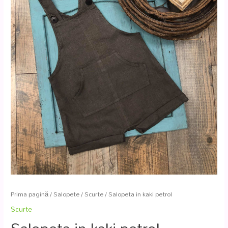
Prima pagină
/
Salopete
/
Scurte
/ Salopeta in kaki petrol
Scurte