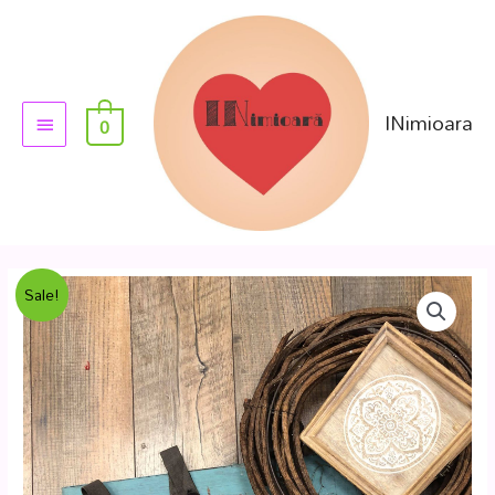
INimioara
0
Sale!