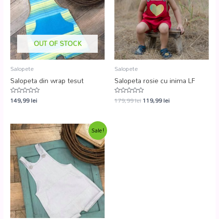
OUT OF STOCK
Salopete
Salopete
Salopeta din wrap tesut
Salopeta rosie cu inima LF
149,99
lei
179,99
lei
119,99
lei
Evaluat
Evaluat
la
la
0
0
din
din
5
5
Sale!