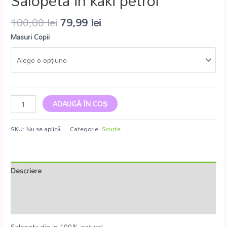
Salopeta in kaki petrol
100,00
lei
79,99
lei
Masuri Copii
ADAUGĂ ÎN COȘ
SKU:
Nu se aplică
Categorie:
Scurte
Descriere
Informații suplimentare
Recenzii (0)
Salopeta din in 100% natural.