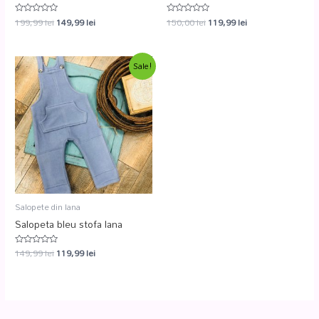
199,99
lei
149,99
lei
150,00
lei
119,99
lei
Evaluat
Evaluat
la
la
0
0
din
din
5
5
Sale!
Salopete din lana
Salopeta bleu stofa lana
149,99
lei
119,99
lei
Evaluat
la
0
din
5