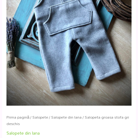
Prima pagină
/
Salopete
/
Salopete din lana
/ Salopeta groasa stofa gri
deschis
Salopete din lana