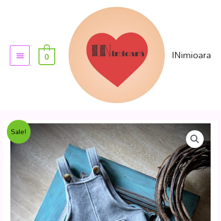
INimioara
0
Sale!