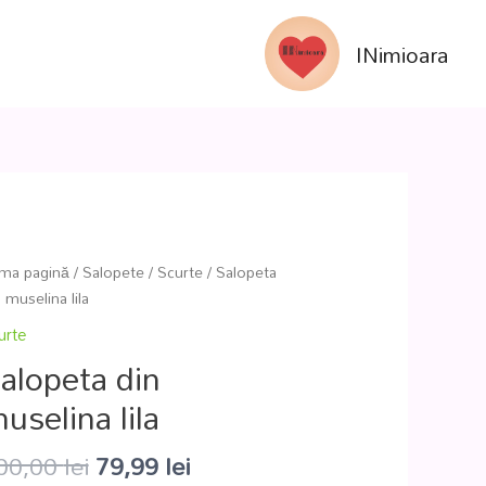
INimioara
ima pagină
/
Salopete
/
Scurte
/ Salopeta
 muselina lila
urte
alopeta din
uselina lila
00,00
lei
79,99
lei