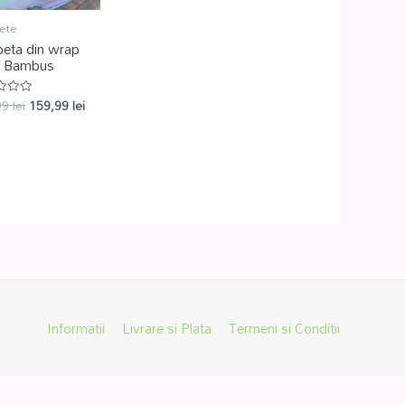
ete
peta din wrap
t Bambus
99
lei
159,99
lei
at
Informatii
Livrare si Plata
Termeni si Conditii