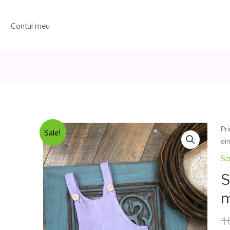
Contul meu
Pr
Sale!
din
Sc
S
m
1