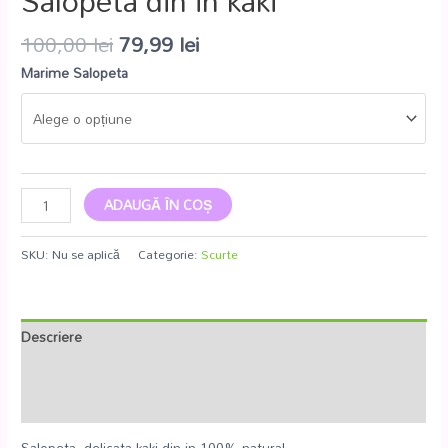
Salopeta din in kaki
100,00
lei
79,99
lei
Marime Salopeta
ADAUGĂ ÎN COȘ
SKU:
Nu se aplică
Categorie:
Scurte
Descriere
Informații suplimentare
Recenzii (0)
Salopeta delicata kaki din in 100% natural