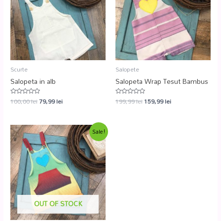
Scurte
Salopete
Salopeta in alb
Salopeta Wrap Tesut Bambus
100,00
lei
79,99
lei
199,99
lei
159,99
lei
Evaluat
Evaluat
la
la
0
0
din
din
5
5
Sale!
OUT OF STOCK