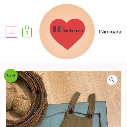
INimioara
0
Sale!