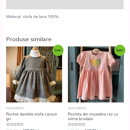
Recenzii (0)
Material: stofa de lana 100%
Produse similare
Sale!
Sale!
ocazie/botez
ocazie/botez
Rochie dantela stofa carouri
Rochita din muselina roz cu
gri
inima brodata
Evaluat
Evaluat