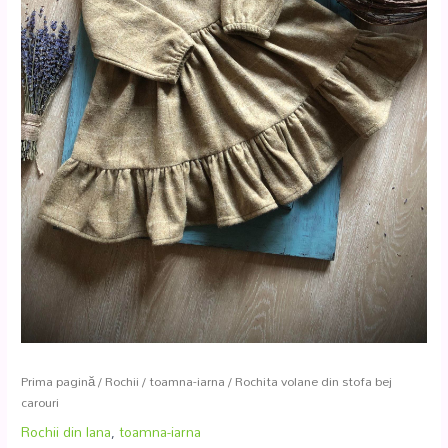
Prima pagină
/
Rochii
/
toamna-iarna
/ Rochita volane din stofa bej
carouri
Rochii din lana
,
toamna-iarna