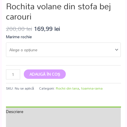
Rochita volane din stofa bej
carouri
200,00
lei
169,99
lei
Marime rochie
ADAUGĂ ÎN COȘ
SKU:
Nu se aplică
Categorii:
Rochii din lana
,
toamna-iarna
Descriere
Informații suplimentare