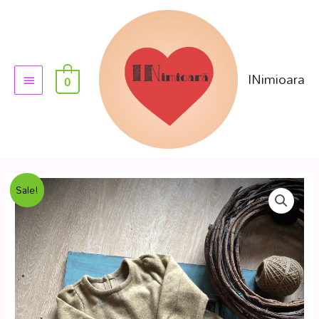
INimioara
0
Sale!