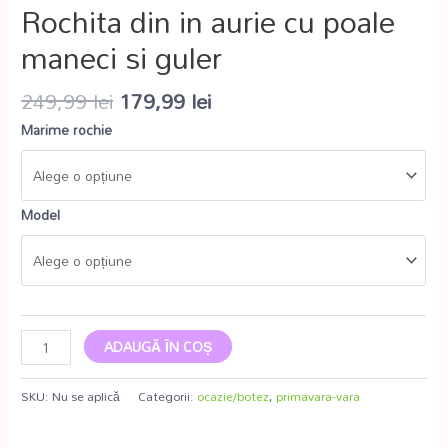
Rochita din in aurie cu poale
maneci si guler
249,99
lei
179,99
lei
Marime rochie
Model
ADAUGĂ ÎN COȘ
SKU:
Nu se aplică
Categorii:
ocazie/botez
,
primavara-vara