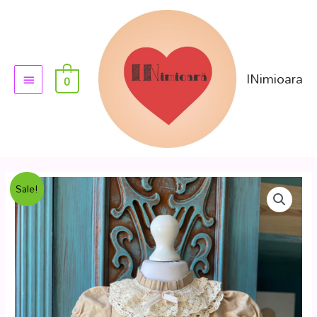
INimioara
0
Sale!