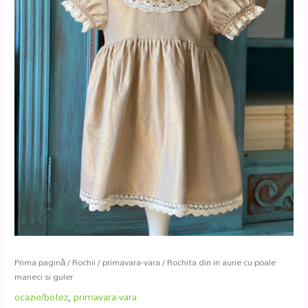
Prima pagină
/
Rochii
/
primavara-vara
/ Rochita din in aurie cu poale
maneci si guler
ocazie/botez
,
primavara-vara