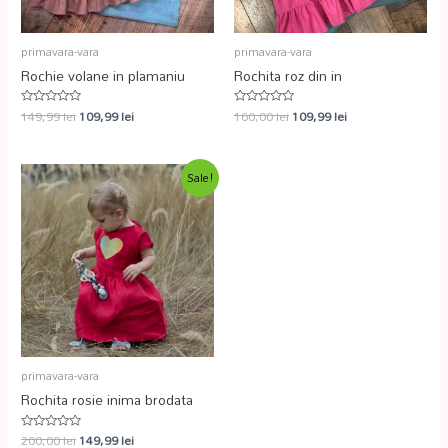
primavara-vara
primavara-vara
Rochie volane in plamaniu
Rochita roz din in
149,99
lei
109,99
lei
160,00
lei
109,99
lei
Evaluat
Evaluat
la
la
0
0
din
din
5
5
Sale!
primavara-vara
Rochita rosie inima brodata
200,00
lei
149,99
lei
Evaluat