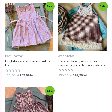
Sale!
Sale!
Rochii sarafan
ocazie/botez
Rochita sarafan din muselina
Sarafan lana carouri rosii
lila
negre mici cu dantela delicata
150,00
lei
109,99
lei
250,00
lei
199,99
lei
Evaluat
Evaluat
la
la
0
0
din
din
5
5
Sale!