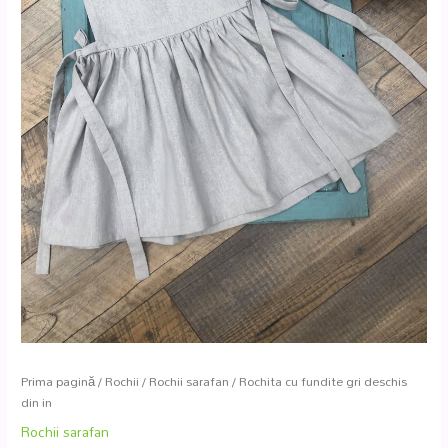
Prima pagină
/
Rochii
/
Rochii sarafan
/ Rochita cu fundite gri deschis
din in
Rochii sarafan