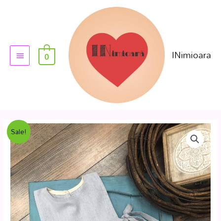
INimioara
0
Sale!