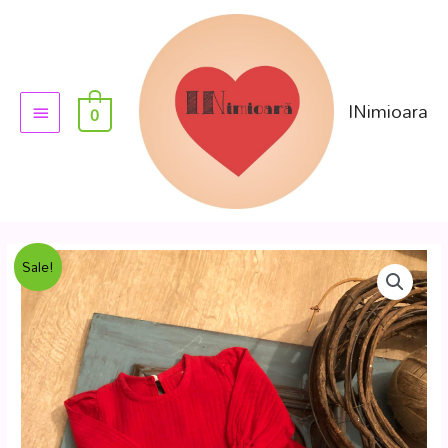
INimioara
0
Sale!