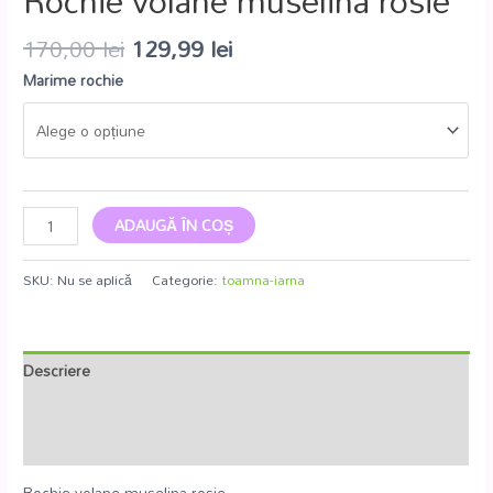
Rochie volane muselina rosie
170,00
lei
129,99
lei
Marime rochie
ADAUGĂ ÎN COȘ
SKU:
Nu se aplică
Categorie:
toamna-iarna
Descriere
Informații suplimentare
Recenzii (0)
Rochie volane muselina rosie