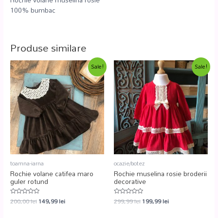
100% bumbac
Produse similare
Sale!
Sale!
toamna-iarna
ocazie/botez
Rochie volane catifea maro
Rochie muselina rosie broderii
guler rotund
decorative
200,00
lei
149,99
lei
299,99
lei
199,99
lei
Evaluat
Evaluat
la
la
0
0
din
din