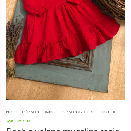
Prima pagină
/
Rochii
/
toamna-iarna
/ Rochie volane muselina rosie
toamna-iarna