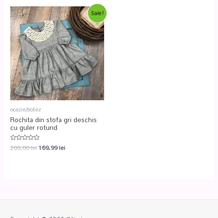
5
5
Sale!
ocazie/botez
Rochita din stofa gri deschis
cu guler rotund
200,00
lei
169,99
lei
Evaluat
la
0
din
5