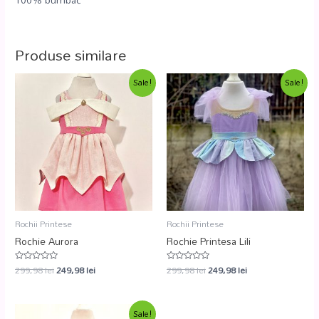
Produse similare
Sale!
Sale!
Rochii Printese
Rochii Printese
Rochie Aurora
Rochie Printesa Lili
299,98
lei
249,98
lei
299,98
lei
249,98
lei
Evaluat
Evaluat
la
la
0
0
din
din
5
5
Sale!