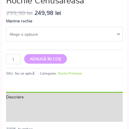
Rochie Cenusareasa
299,98
lei
249,98
lei
Marime rochie
ADAUGĂ ÎN COȘ
SKU:
Nu se aplică
Categorie:
Rochii Printese
Descriere
Informații suplimentare
Recenzii (0)
100% bumbac