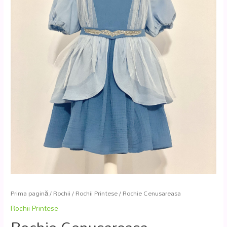
Prima pagină
/
Rochii
/
Rochii Printese
/ Rochie Cenusareasa
Rochii Printese