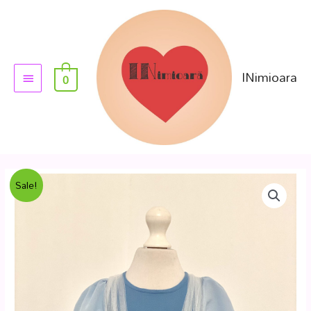
INimioara
0
Sale!