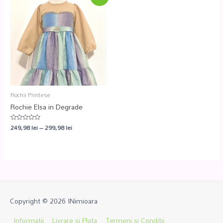
Rochii Printese
Rochie Elsa in Degrade
249,98
lei
–
299,98
lei
Evaluat
la
0
din
5
Copyright © 2026
INimioara
Informatii
Livrare si Plata
Termeni si Conditii