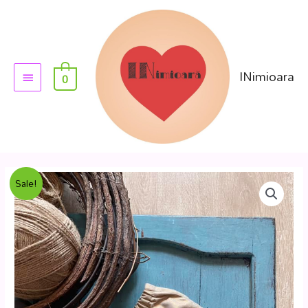
INimioara
0
Sale!