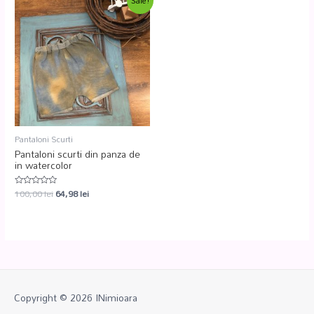
Sale!
Pantaloni Scurti
Pantaloni scurti din panza de
in watercolor
100,00
lei
64,98
lei
Evaluat
la
0
din
5
Copyright © 2026
INimioara