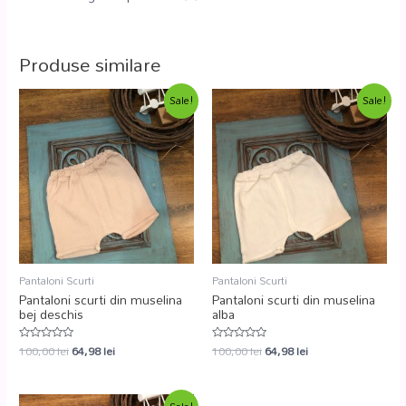
Produse similare
Sale!
Sale!
Pantaloni Scurti
Pantaloni Scurti
Pantaloni scurti din muselina
Pantaloni scurti din muselina
bej deschis
alba
100,00
lei
64,98
lei
100,00
lei
64,98
lei
Evaluat
Evaluat
la
la
0
0
din
din
5
5