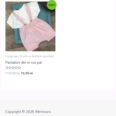
Sale!
Lungi sau Scurti cu bretele sau fara
Pantaloni din in roz pal
110,00
lei
79,99
lei
Evaluat
la
0
din
5
Copyright © 2026
INimioara