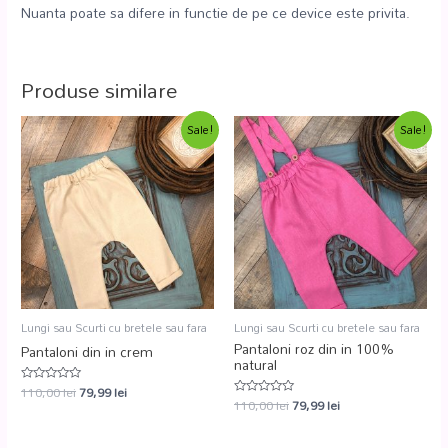
Nuanta poate sa difere in functie de pe ce device este privita.
Produse similare
Sale!
Sale!
Lungi sau Scurti cu bretele sau fara
Lungi sau Scurti cu bretele sau fara
Pantaloni roz din in 100%
Pantaloni din in crem
natural
110,00
lei
79,99
lei
Evaluat
110,00
lei
79,99
lei
la
Evaluat
0
la
din
0
5
din
5