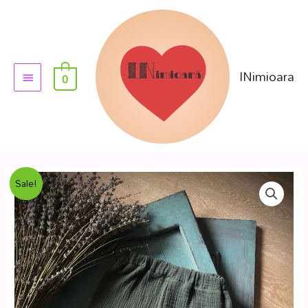
INimioara
0
Sale!