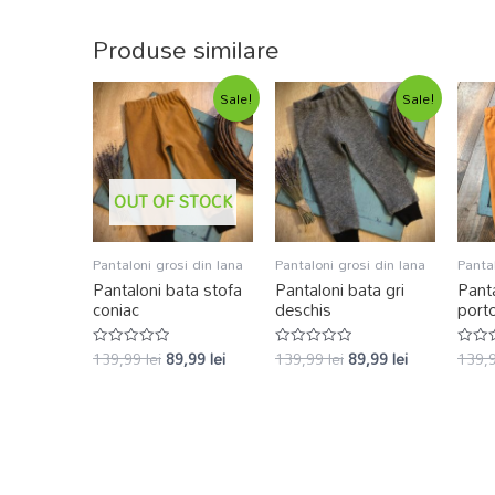
Produse similare
Sale!
Sale!
OUT OF STOCK
Pantaloni grosi din lana
Pantaloni grosi din lana
Pantal
Pantaloni bata stofa
Pantaloni bata gri
Panta
coniac
deschis
porto
139,99
lei
89,99
lei
139,99
lei
89,99
lei
139,
Evaluat
Evaluat
Evalu
la
la
la
0
0
0
din
din
din
5
5
5