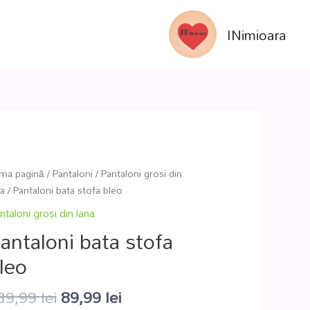
INimioara
ima pagină
/
Pantaloni
/
Pantaloni grosi din
na
/ Pantaloni bata stofa bleo
ntaloni grosi din lana
antaloni bata stofa
leo
39,99
lei
89,99
lei