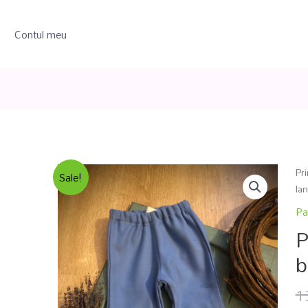
Contul meu
Pr
Sale!
la
Pa
P
b
1