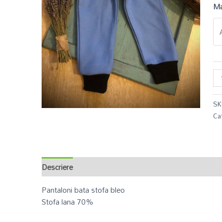
Ma
SK
Ca
Descriere
Informații suplimentare
Recenzii (0)
Pantaloni bata stofa bleo
Stofa lana 70%