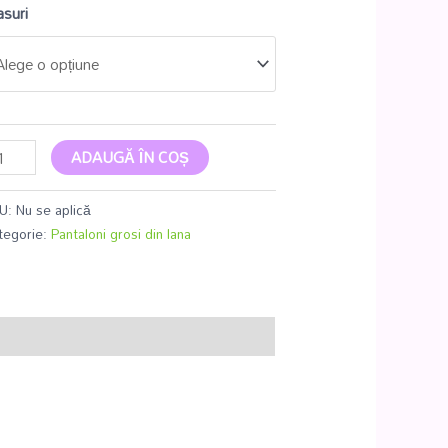
suri
ADAUGĂ ÎN COȘ
U:
Nu se aplică
tegorie:
Pantaloni grosi din lana