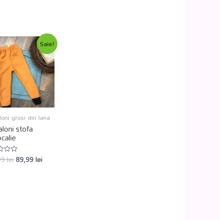
Sale!
oni grosi din lana
loni stofa
calie
99
lei
89,99
lei
at