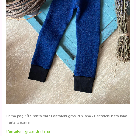
Prima pagină
/
Pantaloni
/
Pantaloni grosi din lana
/ Pantaloni bata lana
fiarta bleomarin
Pantaloni grosi din lana