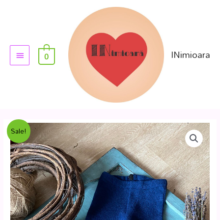
INimioara
0
Sale!