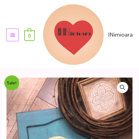
INimioara
0
Sale!