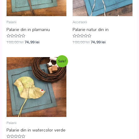
Palarii
Accesorii
Palarie din in plamaniu
Palarie natur din in
100,00
lei
74,99
lei
100,00
lei
74,99
lei
Evaluat
Evaluat
la
la
0
0
din
din
5
5
Sale!
Palarii
Palarie din in watercolor verde