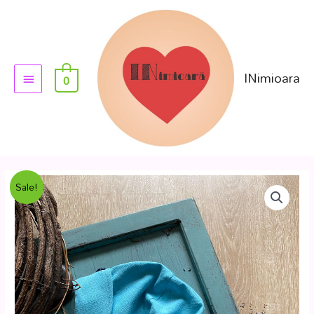
INimioara
0
Sale!