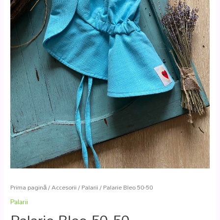
Prima pagină
/
Accesorii
/
Palarii
/ Palarie Bleo 50-50
Palarii