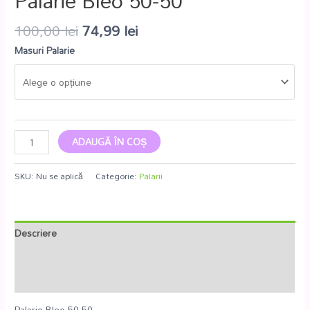
Palarie Bleo 50-50
100,00
lei
74,99
lei
Masuri Palarie
ADAUGĂ ÎN COȘ
SKU:
Nu se aplică
Categorie:
Palarii
Descriere
Informații suplimentare
Recenzii (0)
Palarie Bleo 50-50