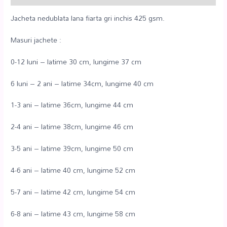
Jacheta nedublata lana fiarta gri inchis 425 gsm.
Masuri jachete :
0-12 luni – latime 30 cm, lungime 37 cm
6 luni – 2 ani – latime 34cm, lungime 40 cm
1-3 ani – latime 36cm, lungime 44 cm
2-4 ani – latime 38cm, lungime 46 cm
3-5 ani – latime 39cm, lungime 50 cm
4-6 ani – latime 40 cm, lungime 52 cm
5-7 ani – latime 42 cm, lungime 54 cm
6-8 ani – latime 43 cm, lungime 58 cm