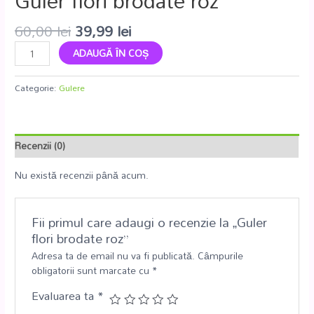
Guler flori brodate roz
60,00
lei
39,99
lei
ADAUGĂ ÎN COȘ
Categorie:
Gulere
Recenzii (0)
Nu există recenzii până acum.
Fii primul care adaugi o recenzie la „Guler
flori brodate roz”
Adresa ta de email nu va fi publicată.
Câmpurile
obligatorii sunt marcate cu
*
Evaluarea ta
*