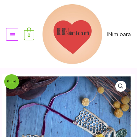
INimioara
0
Sale!