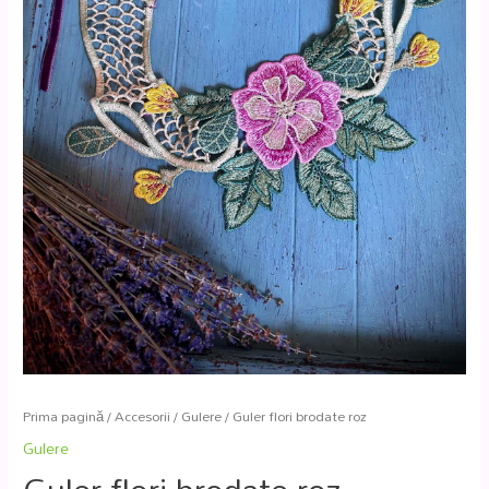
Prima pagină
/
Accesorii
/
Gulere
/ Guler flori brodate roz
Gulere