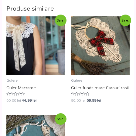
Produse similare
Sale!
Sale!
Gulere
Gulere
Guler Macrame
Guler funda mare Carouri rosii
60,00
lei
44,99
lei
90,00
lei
69,99
lei
Evaluat
Evaluat
la
la
0
0
din
din
5
5
Sale!