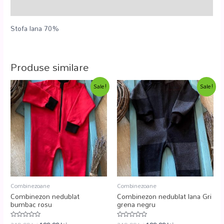
Recenzii (0)
Stofa lana 70%
Produse similare
Sale!
Sale!
Combinezoane
Combinezoane
Combinezon nedublat
Combinezon nedublat lana Gri
bumbac rosu
grena negru
Evaluat
Evaluat