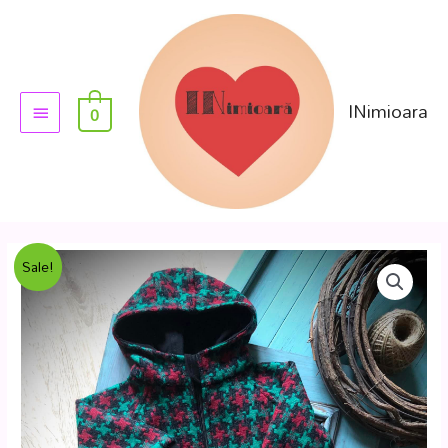
INimioara
0
Sale!