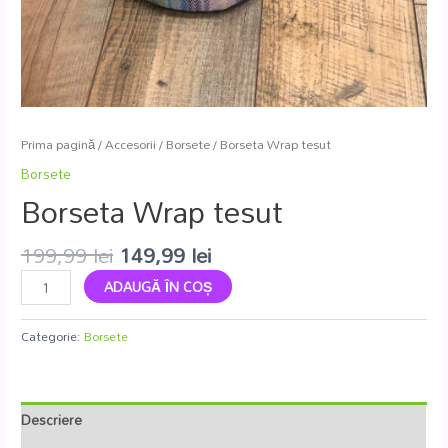
Prima pagină
/
Accesorii
/
Borsete
/ Borseta Wrap tesut
Borsete
Borseta Wrap tesut
199,99
lei
149,99
lei
ADAUGĂ ÎN COȘ
Categorie:
Borsete
Descriere