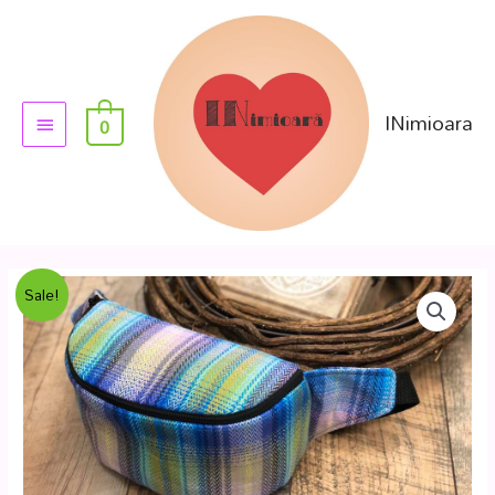
INimioara
0
Sale!