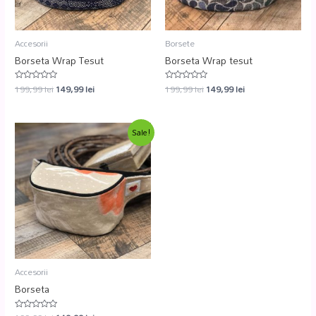
Accesorii
Borsete
Borseta Wrap Tesut
Borseta Wrap tesut
199,99
lei
149,99
lei
199,99
lei
149,99
lei
Evaluat
Evaluat
la
la
0
0
din
din
5
5
Sale!
Accesorii
Borseta
Evaluat